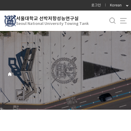
바
로그인
Korean
로
가
서울대학교 선박저항성능연구실
Seoul National University Towing Tank
기
메
뉴